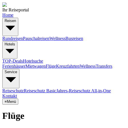
Ihr Reiseportal
Home
Reisen
Rundreisen
Pauschalreisen
Wellness
Busreisen
Hotels
TOP-Deals
Hotelsuche
Ferienhäuser
Mietwagen
Flüge
Kreuzfahrten
Wellness
Transfers
Service
Reiseschutz
Reiseschutz Basic
Jahres-Reiseschutz All-in-One
Kontakt
≡
Menü
Flüge